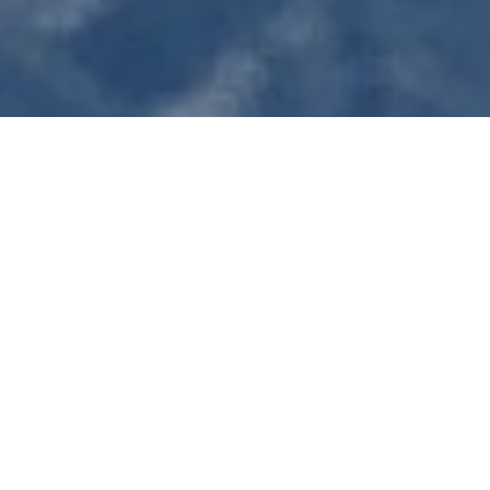
Le Moulin
Notre Centre « Aux Sources de
Gaïa » est situé dans un vieux
moulin à eau de plus de 200 ans,